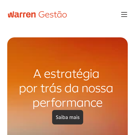
A estratégia 
por trás da nossa 
performance
Saiba mais